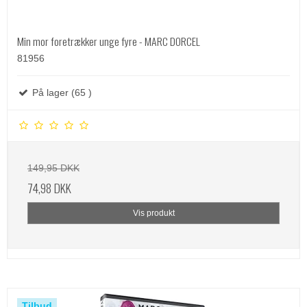
Min mor foretrækker unge fyre - MARC DORCEL
81956
På lager (65 )
149,95 DKK
74,98 DKK
Vis produkt
Tilbud