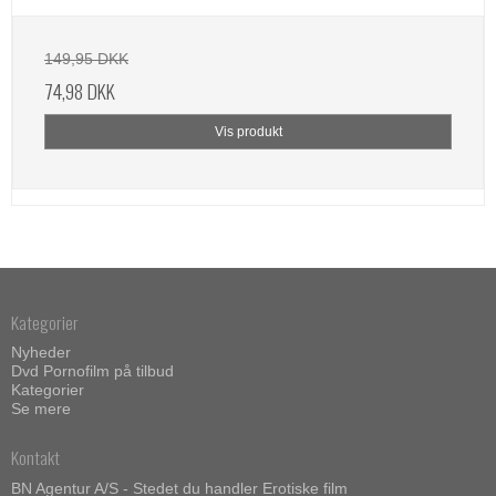
149,95 DKK
74,98 DKK
Vis produkt
Kategorier
Nyheder
Dvd Pornofilm på tilbud
Kategorier
Se mere
Kontakt
BN Agentur A/S - Stedet du handler Erotiske film