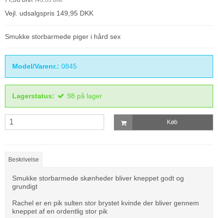
Vejl. udsalgspris 149,95 DKK
Smukke storbarmede piger i hård sex
Model/Varenr.:
0845
Lagerstatus:
98
på lager
Køb
Beskrivelse
Smukke storbarmede skønheder bliver kneppet godt og
grundigt
Rachel er en pik sulten stor brystet kvinde der bliver gennem
kneppet af en ordentlig stor pik