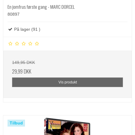
En jomfrus første gang - MARC DORCEL
80897
På lager (91 )
149,95 DKK
29,99 DKK
Vis produkt
Tilbud