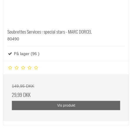
Soubrettes Services : special stars - MARC DORCEL
80490
På lager (96 )
149,95 DKK
29,99 DKK
Vis produkt