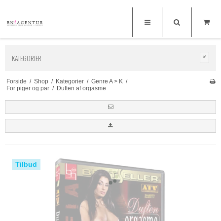
KATEGORIER
Forside
/
Shop
/
Kategorier
/
Genre A > K
/
For piger og par
/
Duften af orgasme
Tilbud