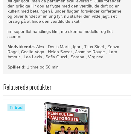
Alt går godt, men da parfumen skal leveres til Julia forsøger
den grådige Hr dou at flygte med den værdifulde duft og en
kuffert med betalingen i. under flugten forsvinder kufferterne
og bliver fundet af en ung fyr, nu starter den vilde jagt, i et
forsøg på at finde den værdifulde skat.
En super flot handlings film, me skønne modeller og flot
sceneri
Medvirkende:
Alex , Denis Marti , Igor , Titus Steel , Zenza
Raggi, Cecilia Vega , Helen Sweet , Jasmine Rouge , Lara
Amour , Lea Lexis , Sofia Gucci , Sorana , Virginee
Spilletid:
1 time og 50 min
Relaterede produkter
Tilbud