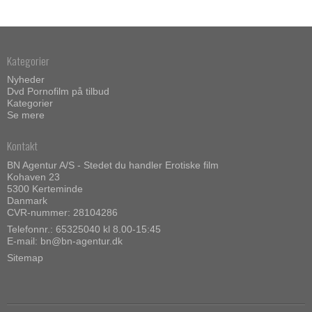
Kategorier
Nyheder
Dvd Pornofilm på tilbud
Kategorier
Se mere
Kontakt
BN Agentur A/S - Stedet du handler Erotiske film
Kohaven 23
5300 Kerteminde
Danmark
CVR-nummer: 28104286
Telefonnr.:
65325040 kl 8.00-15:45
E-mail
:
bn@bn-agentur.dk
Sitemap