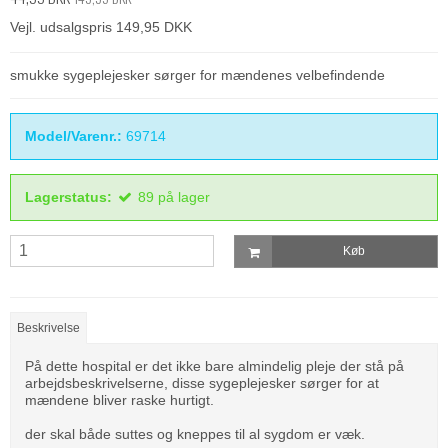
Vejl. udsalgspris 149,95 DKK
smukke sygeplejesker sørger for mændenes velbefindende
Model/Varenr.:
69714
Lagerstatus:
89
på lager
Køb
Beskrivelse
På dette hospital er det ikke bare almindelig pleje der stå på
arbejdsbeskrivelserne, disse sygeplejesker sørger for at
mændene bliver raske hurtigt.
der skal både suttes og kneppes til al sygdom er væk.