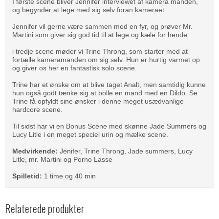
I første scene bliver Jennifer interviewet af kamera manden,
og begynder at lege med sig selv foran kameraet.
Jennifer vil gerne være sammen med en fyr, og prøver Mr.
Martini som giver sig god tid til at lege og kæle for hende.
i tredje scene møder vi Trine Throng, som starter med at
fortælle kameramanden om sig selv. Hun er hurtig varmet op
og giver os her en fantastisk solo scene.
Trine har et ønske om at blive taget Analt, men samtidig kunne
hun også godt tænke sig at bolle en mand med en Dildo. Se
Trine få opfyldt sine ønsker i denne meget usædvanlige
hardcore scene.
Til sidst har vi en Bonus Scene med skønne Jade Summers og
Lucy Litle i en meget speciel urin og mælke scene.
Medvirkende:
Jenifer, Trine Throng, Jade summers, Lucy
Litle, mr. Martini og Porno Lasse
Spilletid:
1 time og 40 min
Relaterede produkter