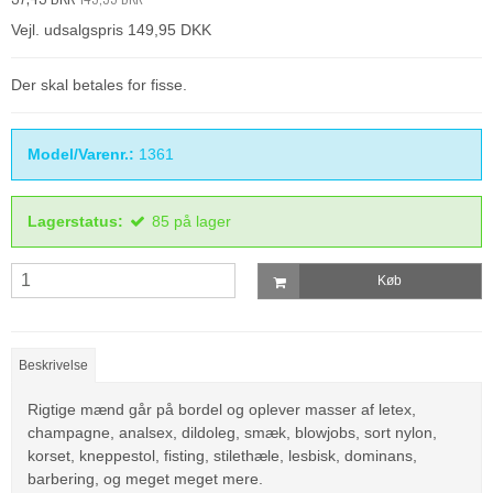
Vejl. udsalgspris 149,95 DKK
Der skal betales for fisse.
Model/Varenr.:
1361
Lagerstatus:
85
på lager
Køb
Beskrivelse
Rigtige mænd går på bordel og oplever masser af letex,
champagne, analsex, dildoleg, smæk, blowjobs, sort nylon,
korset, kneppestol, fisting, stilethæle, lesbisk, dominans,
barbering, og meget meget mere.