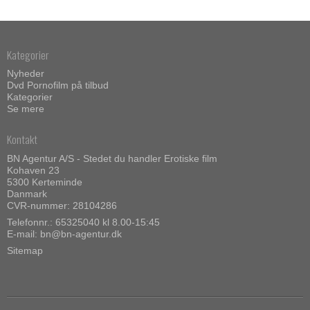
Kategorier
Nyheder
Dvd Pornofilm på tilbud
Kategorier
Se mere
Kontakt
BN Agentur A/S - Stedet du handler Erotiske film
Kohaven 23
5300 Kerteminde
Danmark
CVR-nummer: 28104286
Telefonnr.:
65325040 kl 8.00-15:45
E-mail
:
bn@bn-agentur.dk
Sitemap