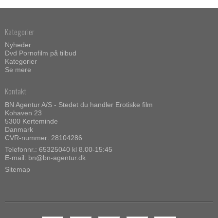
Kategorier
Nyheder
Dvd Pornofilm på tilbud
Kategorier
Se mere
Kontakt
BN Agentur A/S - Stedet du handler Erotiske film
Kohaven 23
5300 Kerteminde
Danmark
CVR-nummer: 28104286
Telefonnr.:
65325040 kl 8.00-15:45
E-mail
:
bn@bn-agentur.dk
Sitemap