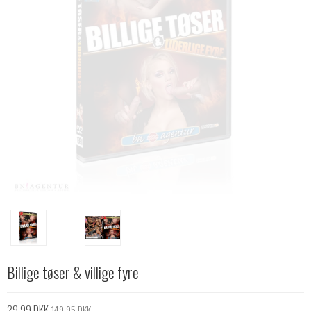
Billige tøser & villige fyre
29,99 DKK
149,95 DKK