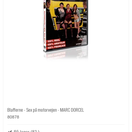
Blafferne - Sex på motorvejen - MARC DORCEL
80878
På lager (82 )