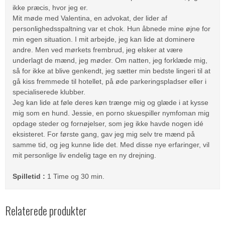
ikke præcis, hvor jeg er.
Mit møde med Valentina, en advokat, der lider af
personlighedsspaltning var et chok.
Hun åbnede mine øjne for
min egen situation.
I mit arbejde, jeg kan lide at dominere
andre.
Men ved mørkets frembrud, jeg elsker at være
underlagt de mænd, jeg møder.
Om natten, jeg forklæde mig,
så for ikke at blive genkendt, jeg sætter min bedste lingeri til at
gå kiss fremmede til hotellet, på øde parkeringspladser eller i
specialiserede klubber.
Jeg kan lide at føle deres køn trænge mig og glæde i at kysse
mig som en hund.
Jessie, en porno skuespiller nymfoman mig
opdage steder og fornøjelser, som jeg ikke havde nogen idé
eksisteret.
For første gang, gav jeg mig selv tre mænd på
samme tid, og jeg kunne lide det.
Med disse nye erfaringer, vil
mit personlige liv endelig tage en ny drejning.
Spilletid :
1 Time og 30 min.
Relaterede produkter