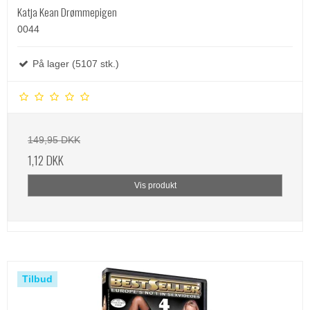
Katja Kean Drømmepigen
0044
På lager (5107 stk.)
149,95 DKK
1,12 DKK
Vis produkt
Tilbud