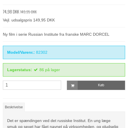
74,98 DKK
149,95 DKK
Vejl. udsalgspris 149,95 DKK
Ny film i serie Russian Institute fra franske MARC DORCEL
Model/Varenr.:
82302
Lagerstatus:
86
på lager
Køb
Beskrivelse
Det er spændingen ved det russiske Institut.
En ung læge
smuk og sexet har fået navnet på virksomheden, og pludselig