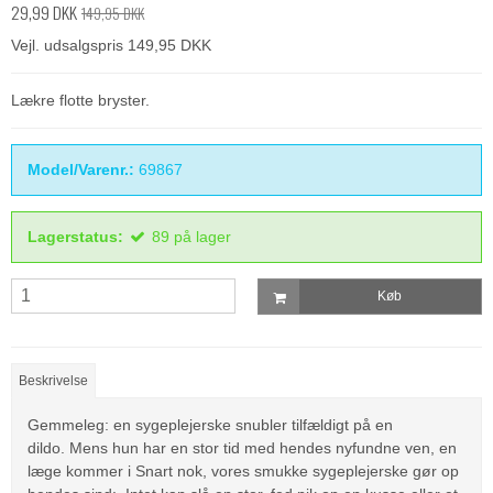
29,99 DKK
149,95 DKK
Vejl. udsalgspris 149,95 DKK
Lækre flotte bryster.
Model/Varenr.:
69867
Lagerstatus:
89
på lager
Køb
Beskrivelse
Gemmeleg: en sygeplejerske snubler tilfældigt på en
dildo.
Mens hun har en stor tid med hendes nyfundne ven, en
læge kommer i Snart nok, vores smukke sygeplejerske gør op