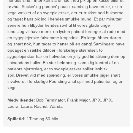
hendes sind:. Intet kan slå en stor, fed pik op en kusse eller et
røvhul.
Suckin' og pumpin' pause: samtidig have en lur, er en
læge vækket af en sygeplejerske, der er trukket ned bukserne
og taget hans pik ind i hendes smukke mund.
Et par minutter
senere hun tilbyder hendes røvhul til vores glade unge
luns.
Jeg vil have mere: en lysten patient forsøger at rode med
en sygeplejerske følsomme kropsdele.
En læge åbner døren
og snart nok, hun tager to haner på en gang!
Samlingen: have
opdaget en række dildoer i forskellige størrelser, to
sygeplejersker har en helvedes en jolly god tid stikning dem op
i hinandens huller.
En stor belønning: samtidig kontrol af en
patients hjerteslag, er to sygeplejersker spiller lesbisk
spil.
Drevet vild med spænding, er vores smukke piger snart
involveret i forskellige Pounding anal spil med patienten og en
læge
Medvirkende:
Bob Terminator, Frank Major, JP X, JP X,
Laura, Laura, Rachel, Wanda
Spilletid:
1Time og 30 Min.