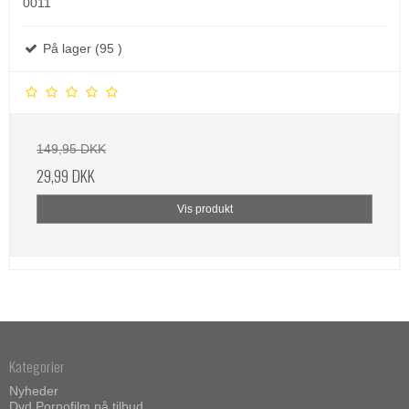
0011
På lager (95 )
149,95 DKK
29,99 DKK
Vis produkt
Kategorier
Nyheder
Dvd Pornofilm på tilbud