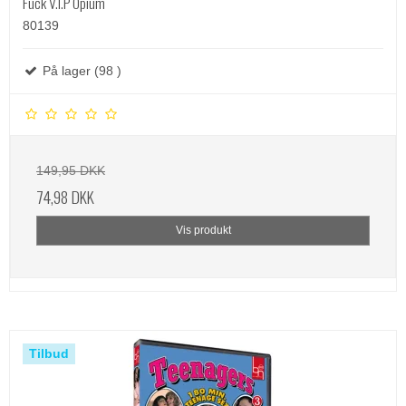
Fuck V.I.P Opium
80139
På lager (98 )
149,95 DKK
74,98 DKK
Vis produkt
Tilbud