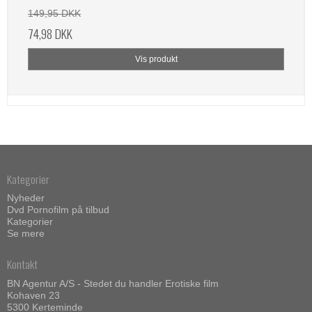
149,95 DKK
74,98 DKK
Vis produkt
Kategorier
Nyheder
Dvd Pornofilm på tilbud
Kategorier
Se mere
Kontakt
BN Agentur A/S - Stedet du handler Erotiske film
Kohaven 23
5300 Kerteminde