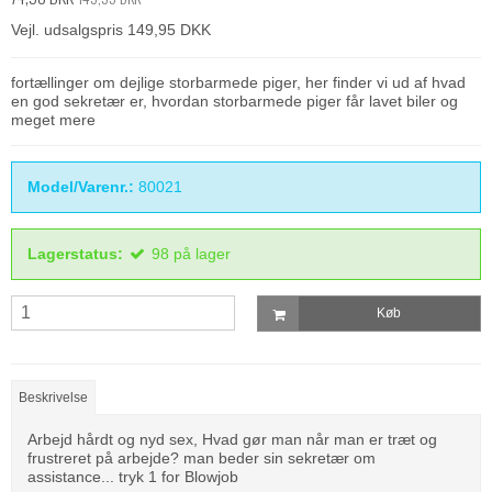
Vejl. udsalgspris 149,95 DKK
fortællinger om dejlige storbarmede piger, her finder vi ud af hvad
en god sekretær er, hvordan storbarmede piger får lavet biler og
meget mere
Model/Varenr.:
80021
Lagerstatus:
98
på lager
Køb
Beskrivelse
Arbejd hårdt og nyd sex, Hvad gør man når man er træt og
frustreret på arbejde? man beder sin sekretær om
assistance... tryk 1 for Blowjob