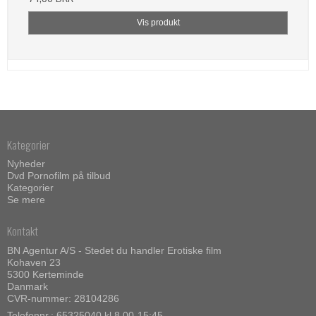
Vis produkt
Kategorier
Nyheder
Dvd Pornofilm på tilbud
Kategorier
Se mere
Kontakt
BN Agentur A/S - Stedet du handler Erotiske film
Kohaven 23
5300 Kerteminde
Danmark
CVR-nummer: 28104286
Telefonnr.:
65325040 kl 8.00-15:45