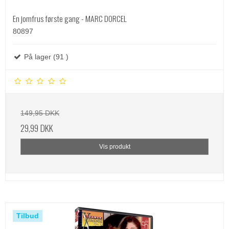
En jomfrus første gang - MARC DORCEL
80897
På lager (91 )
149,95 DKK
29,99 DKK
Vis produkt
Tilbud