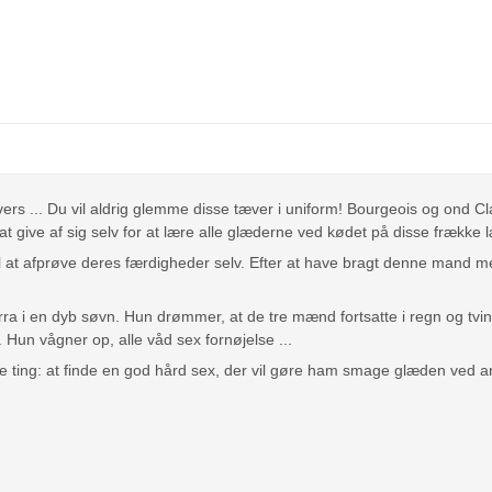
rs ... Du vil aldrig glemme disse tæver i uniform! Bourgeois og ond Cla
 give af sig selv for at lære alle glæderne ved kødet på disse frække l
il at afprøve deres færdigheder selv. Efter at have bragt denne mand me
ra i en dyb søvn. Hun drømmer, at de tre mænd fortsatte i regn og tvinge
. Hun vågner op, alle våd sex fornøjelse ...
ting: at finde en god hård sex, der vil gøre ham smage glæden ved anal