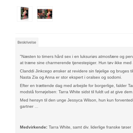
Beskrivelse
"Næsten to timers hård sex i en luksuriøs atmosfære og perve
at træne sine charmerende tjenestepiger. Hun tøv ikke med at
Clanddi Jinkcego ønsker at revidere sin føjelige og bruges t
Nasta Zia og Anna er stor ekspert i oralsex og sodomi.
Efter en trættende dag med arbejde for borgerlige, falder Tar
modstå fornøjelsen: Tarra White sidst til fuldt ud at give dem
Med hensyn til den unge Jessyca Wilson, hun kun forventede 
gartner ...
Medvirkende:
Tarra White, samt div. liderlige franske tøser