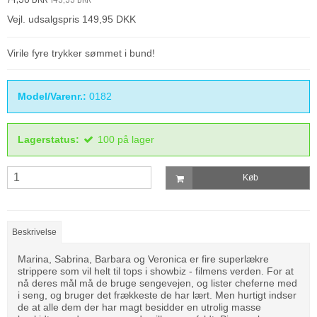
Vejl. udsalgspris 149,95 DKK
Virile fyre trykker sømmet i bund!
Model/Varenr.:
0182
Lagerstatus:
100
på lager
Køb
Beskrivelse
Marina, Sabrina, Barbara og Veronica er fire superlækre
strippere som vil helt til tops i showbiz - filmens verden. For at
nå deres mål må de bruge sengevejen, og lister cheferne med
i seng, og bruger det frækkeste de har lært. Men hurtigt indser
de at alle dem der har magt besidder en utrolig masse