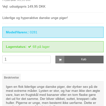
Vejl. udsalgspris 149,95 DKK
Liderlige og hyperaktive danske unge piger!
Model/Varenr.:
0281
Lagerstatus:
68
på lager
Køb
Beskrivelse
Igen en flok liderlige unge danske piger, der dyrker sex på de
mest extreme måder. Lysten er stor, og har man ikke den ægte
vare, kan en frugtskål med bananer eller en tom flaske gøre
det ud for det samme. Der bliver slikket, suttet, kneppet i alle
huller. Pigerne er unge, men bestemt ikke uerfarne. Dette er