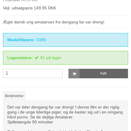
Vejl. udsalgspris 149,95 DKK
Ægte dansk ung amatørsex fra dengang far var dreng!
Model/Varenr.:
0385
Lagerstatus:
81
på lager
Køb
Beskrivelse
Det var tider dengang far var dreng! I denne film er der rigtig
gang i de unge liderlige piger, og de kaster sig ud i en omgang
hård porno. Se de dejlige Amatører.
Spillelængde 90 minutter