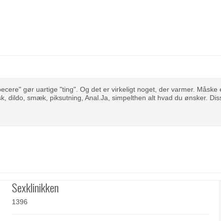
ecere" gør uartige "ting". Og det er virkeligt noget, der varmer. Måske 
bisk, dildo, smæk, piksutning, Anal.Ja, simpelthen alt hvad du ønsker. D
Sexklinikken
1396