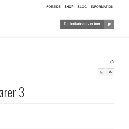
FORSIDE
SHOP
BLOG
INFORMATION
Din indkøbskurv er tom
ører 3