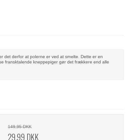
er det derfor at polerne er ved at smelte. Dette er en
isse fransktalende kneppepiger gør det frækkere end alle
149,95 DKK
29,99 DKK