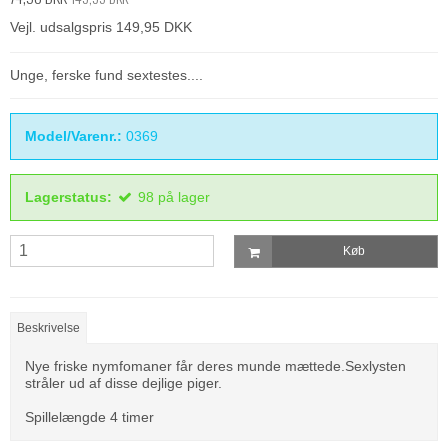
Vejl. udsalgspris 149,95 DKK
Unge, ferske fund sextestes....
Model/Varenr.:
0369
Lagerstatus:
98
på lager
Køb
Beskrivelse
Nye friske nymfomaner får deres munde mættede.Sexlysten
stråler ud af disse dejlige piger.
Spillelængde 4 timer